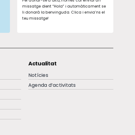
Per donar-se d’alta, només cal enviar un
missatge dient “Hola” i automàticament se
li donarà la benvinguda. Clica i envia’ns el
teu missatge!
Actualitat
Notícies
Agenda d’activitats