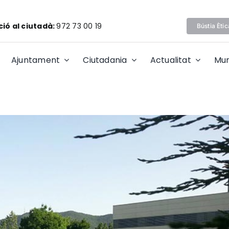
ió al ciutadà:
972 73 00 19
Bústia Ètic
Ajuntament
Ciutadania
Actualitat
Mun