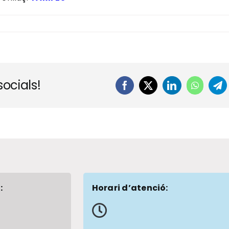
ocials!
Facebook
X
LinkedIn
WhatsA
Te
:
Horari d’atenció: