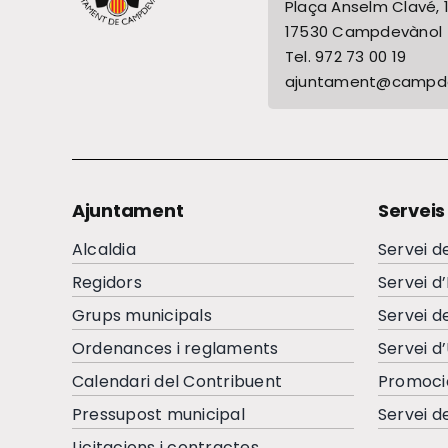
Plaça Anselm Clavé, 
17530 Campdevànol
Tel. 972 73 00 19
ajuntament@campde
Ajuntament
Serveis
Alcaldia
Servei d
Regidors
Servei d
Grups municipals
Servei d
Ordenances i reglaments
Servei d
Calendari del Contribuent
Promoci
Pressupost municipal
Servei d
Licitacions i contractes