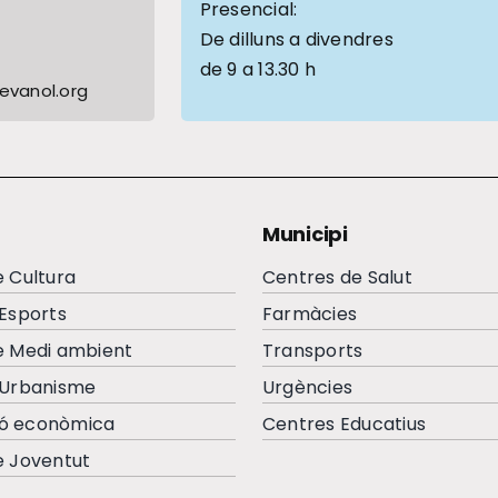
1
Presencial:
De dilluns a divendres
de 9 a 13.30 h
vanol.org
Municipi
e Cultura
Centres de Salut
’Esports
Farmàcies
e Medi ambient
Transports
’Urbanisme
Urgències
ó econòmica
Centres Educatius
e Joventut