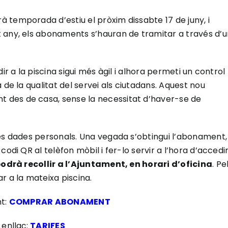
 temporada d’estiu el pròxim dissabte 17 de juny, i
 any, els abonaments s’hauran de tramitar a través d’u
ir a la piscina sigui més àgil i alhora permeti un control
 de la qualitat del servei als ciutadans. Aquest nou
 des de casa, sense la necessitat d’haver-se de
les dades personals. Una vegada s’obtingui l’abonament,
odi QR al telèfon mòbil i fer-lo servir a l’hora d’accedi
podrà recollir a l’Ajuntament, en horari d’oficina
. Pe
r a la mateixa piscina.
nt:
COMPRAR ABONAMENT
 enllaç:
TARIFES