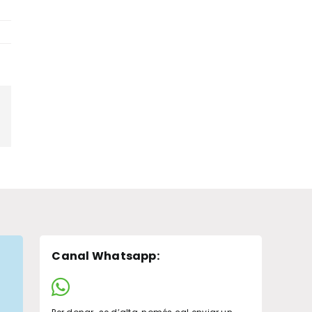
pp
legram
Canal Whatsapp
: