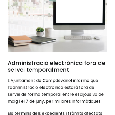
Image
Ciutadania
Actualitat
Municipi
Administració electrònica fora de
Cerca
servei temporalment
…
L’Ajuntament de Campdevànol informa que
l’administració electrònica estarà fora de
servei de forma temporal entre el dijous 30 de
maig i el 7 de juny, per millores informàtiques.
Els terminis dels expedients i tràmits afectats