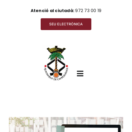
Skip
Atenció al ciutadà:
972 73 00 19
to
content
SEU ELECTRÒNICA
Toggle
Navigation
Inici
View
Ajuntament
Larger