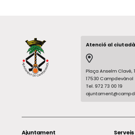
Atenció al ciutadà
Plaça Anselm Clavé, 
17530 Campdevànol
Tel. 972 73 00 19
ajuntament@campde
Ajuntament
Serveis