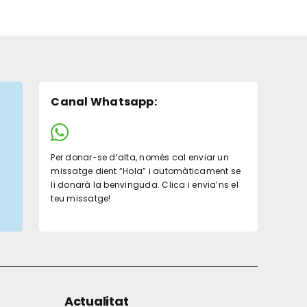
Canal Whatsapp
:
Per donar-se d’alta, només cal enviar un
missatge dient “Hola” i automàticament se
li donarà la benvinguda. Clica i envia’ns el
teu missatge!
Actualitat