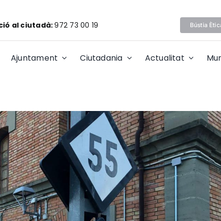
ió al ciutadà:
972 73 00 19
Bústia Ètic
Ajuntament
Ciutadania
Actualitat
Mun