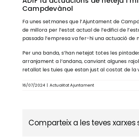
ADIF fa actuacions de neteja i mill
Campdevànol
Fa unes setmanes que l’Ajuntament de Campdev
de millora per l’estat actual de l’edifici de l
passada l’empresa va fer-hi una actuació de ne
Per una banda, s’han netejat totes les pintades
arranjament a l’andana, canviant algunes rajo
retallat les tuies que estan just al costat de l
16/07/2024
|
Actualitat Ajuntament
Comparteix a les teves xarxes s