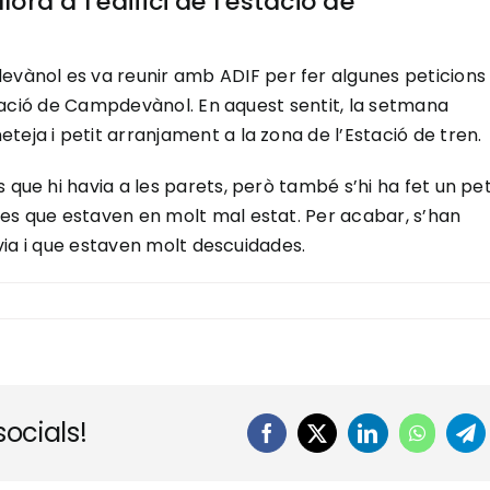
ora a l’edifici de l’estació de
ànol es va reunir amb ADIF per fer algunes peticions
’estació de Campdevànol. En aquest sentit, la setmana
teja i petit arranjament a la zona de l’Estació de tren.
 que hi havia a les parets, però també s’hi ha fet un pet
les que estaven en molt mal estat. Per acabar, s’han
a via i que estaven molt descuidades.
ocials!
Facebook
X
LinkedIn
WhatsA
Te