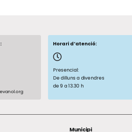
:
Horari d’atenció:
1
Presencial:
De dilluns a divendres
de 9 a 13.30 h
vanol.org
Municipi