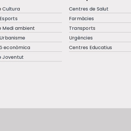
e Cultura
Centres de Salut
’Esports
Farmàcies
e Medi ambient
Transports
’Urbanisme
Urgències
ó econòmica
Centres Educatius
e Joventut