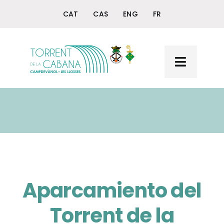
Skip
CAT
CAS
ENG
FR
to
content
Toggle
Navigat
Inicio
Torrent de la Cabana
La Font del Querol
+ Torrent y Querol
Aparcamiento del
Torrent de la