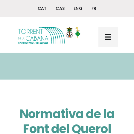
Skip
CAT
CAS
ENG
FR
to
content
Toggle
Navigat
Inici
Torrent de la Cabana
La Font del Querol
Normativa de la
Font del Querol