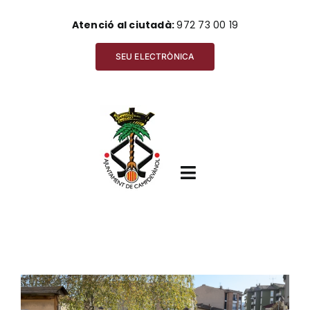
Skip
Atenció al ciutadà:
972 73 00 19
to
content
SEU ELECTRÒNICA
Toggle
Navigation
Inici
View
Ajuntament
Larger